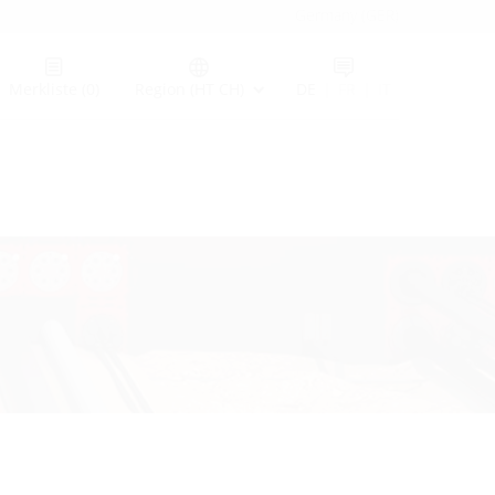
Germany (GER)
Merkliste
(0)
Region (HT CH)
DE
|
FR
|
IT