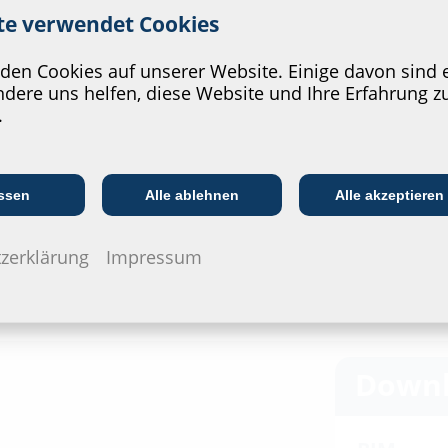
 Service unserer Website zu v
ite verwendet Cookies
en Cookies auf unserer Website. Einige davon sind e
dere uns helfen, diese Website und Ihre Erfahrung z
.
Kommunikations­
:in
EVU/­Stadt­werke
In
branche
ssen
Alle ablehnen
Alle akzeptieren
zerklärung
Impressum
Downl