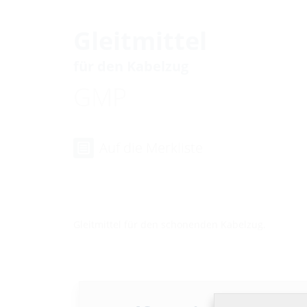
Gleitmittel
für den Kabelzug
GMP
Auf die Merkliste
Gleitmittel für den schonenden Kabelzug.