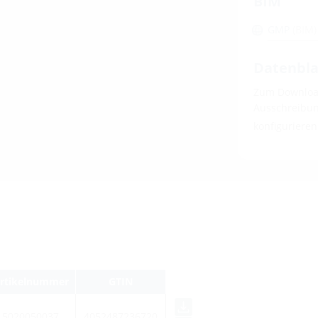
BIM
GMP
(BIM)
Datenbla
Zum Download
Ausschreibung
konfiguriere
rtikelnummer
GTIN
5020050037
4052487236720