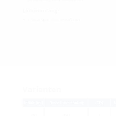
Lieferumfang:
1 Stück Sprühflasche 0,95 Liter
Varianten
Inhalt (ml)
Bestellbezeichnung
STK
A
950
GMP
1