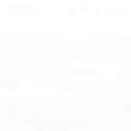
Region:
de
|
fr
|
it