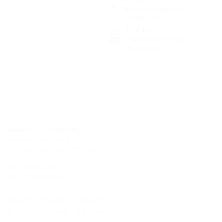
Qualitätsmanagement
ISO 9001:2015
Zertifikat
Arbeitssicherheit ISO
45001:2018
Hauff-Technik SWISS AG
Grabenackerstrasse 7
4702 Oensingen, SWITZERLAND
Tel.: +41 62 206 00-70
Fax: +41 62 206 00-79
Mo – Do:
7:30-12:00
13:00-17:00
Fr:
7:30-12:00
13:00-16:00