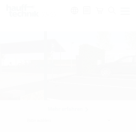
Region:
de
|
fr
|
it
Mehr erfahren