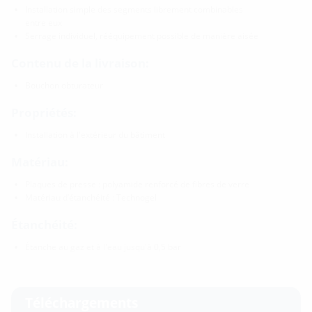
Installation simple des segments librement combinables
entre eux
Serrage individuel, rééquipement possible de manière aisée
Contenu de la livraison:
Bouchon obturateur
Propriétés:
Installation à l'extérieur du bâtiment
Matériau:
Plaques de presse : polyamide renforcé de fibres de verre
Matériau d’étanchéité : Technogel
Étanchéité:
Étanche au gaz et à l'eau jusqu'à 0,5 bar
Téléchargements