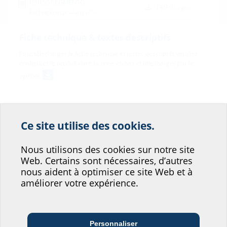
HSI150 SEGMENTO
Télécharger
Dichtigkeitsprüfung
(PDF)
Fiche technique & textes descriptifs
Pour télécharger le fiche technique et textes descriptifs veuillez
configurer le produit dans la zone en bas et télécharger par le
symbol
Ce site utilise des cookies.
Aidez-nous à
Nous utilisons des cookies sur notre site
améliorer le service de
Web. Certains sont nécessaires, d’autres
notre site web !
Variantes
nous aident à optimiser ce site Web et à
améliorer votre expérience.
Où vous situeriez-vous?
Convient
Nombre
pour un
Code
Numéro
de
GTIN
câble
d’article
d’article
Personnaliser