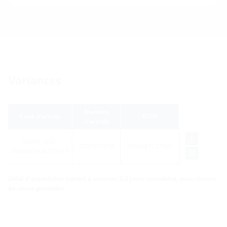
Variantes
Numéro
Code d’article
GTIN
d’article
SDEW 1x32-
1551001079
4052487127585
34/40/43+2x7/10-13
Délai d'expédition estimé à environ: 2-3 jours ouvrables, sous réserve
de vente préalable