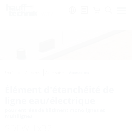
Region:
de
|
fr
|
it
Entrées de bâtiments
Accessoires
Accessoires
Élément d'étanchéité de
ligne eau/électrique
pour entrées de bâtiment monolignes et
multilignes
SDEW 1x32-