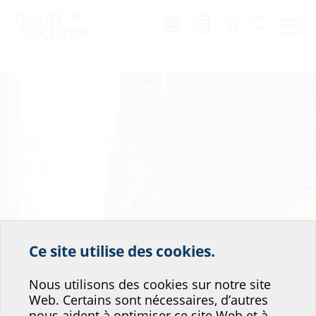
Region:
de
|
fr
|
it
Ce site utilise des cookies.
Aidez-nous à
Nous utilisons des cookies sur notre site
améliorer le service de
Web. Certains sont nécessaires, d’autres
notre site web !
nous aident à optimiser ce site Web et à