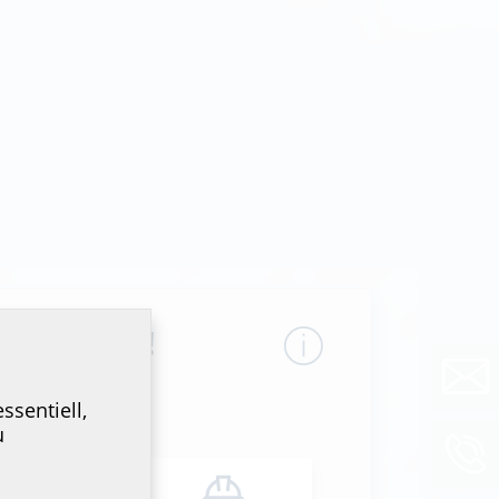
erbessern!
ssentiell,
u