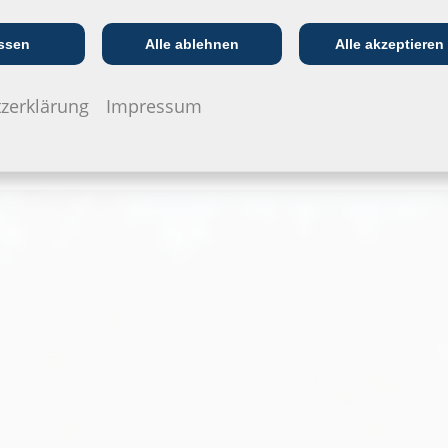
Kommunikations­
:in
EVU/­Stadt­werke
In
branche
ssen
Alle ablehnen
Alle akzeptieren
zerklärung
Impressum