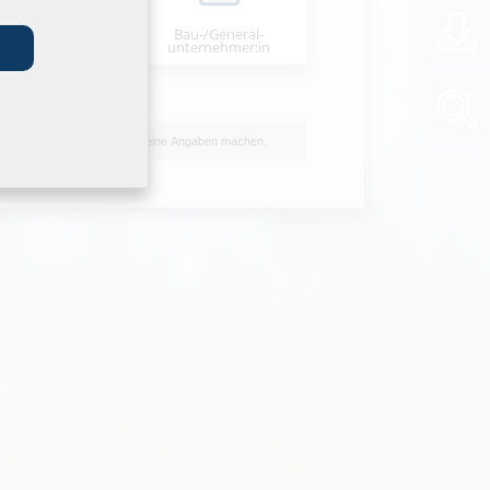
Bau-/General­
stallateur:in
unternehmer:in
Ich möchte keine Angaben machen.