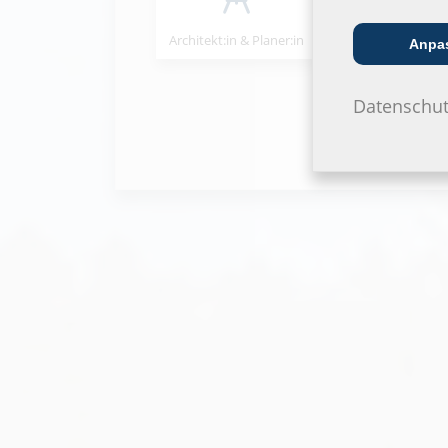
Architekt:in & Planer:in
Handels­partner
Anpa
Datenschut