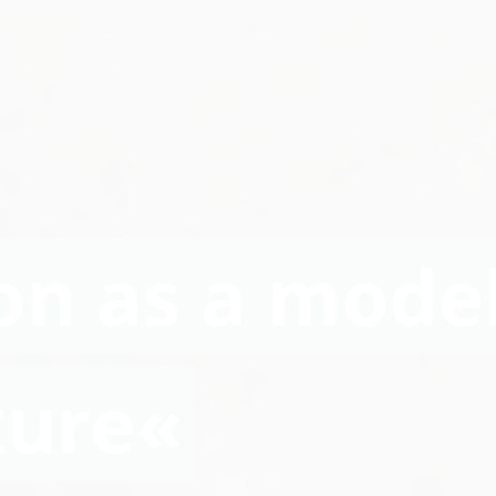
on as a mode
ture«