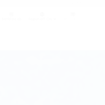
Germany (GER)
Merkliste
(0)
Region (HT CH)
DE
|
FR
|
IT