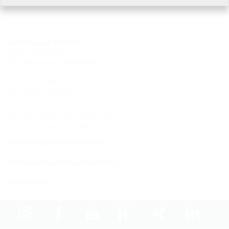
Hauff-Technik SWISS AG
Grabenackerstrasse 7
4702 Oensingen, SWITZERLAND
Tel.: +41 62 206 00-70
Fax: +41 62 206 00-79
Mo – Do:
7:30-12:00
13:00-17:00
Fr:
7:30-12:00
13:00-16:00
htch.anfrage@hauff-technik.ch
htch.bestellungen@hauff-technik.ch
Routenplaner