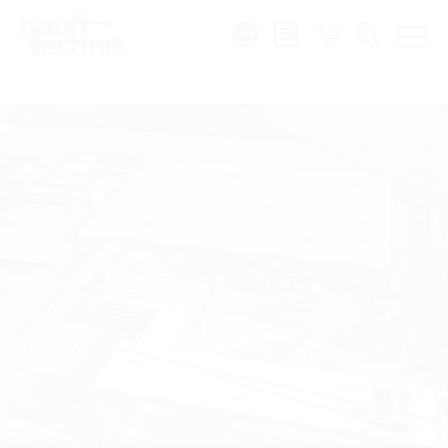
Region:
de
|
fr
|
it