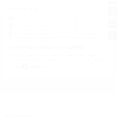
Prüfberichte
ADM, Nr. A1742023-01
(PDF)
Download
ADM, DTM1820274/1A1
(PDF)
Download
ADM, DTM2020176/28
(PDF)
Download
Datenblatt & Ausschreibungstext
Zum Download des Datenblattes und der Ausschreibungstexte,
bitte das Produkt im unteren Bereich konfigurieren und über das
Symbol
downloaden.
Varianten