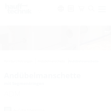
Region:
de
|
fr
|
it
Rohrdurchführungen
Andübelmanschette
Andübelmanschette
Andübelmanschette
mit Segmentringen
ADM
Auf die Merkliste