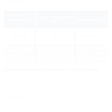
geeignet für
Futterrohr/Kernbohrung
Medienrohr Øa
Bestellbezeichnung
A
Ø
(mm)
i
(mm)
75/90/110
150
ADM150 75/90/110
ADM200
90/110/125/140/160
200
90/110/125/140/160
Lieferzeit abgehend: auf Anfrage, Zwischenverkauf vorbehalten
Zubehör