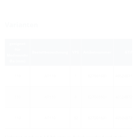
Varianten
geeignet
für
Bestellbezeichnung
VPE
Artikelnummer
GTIN
Medienrohr
Øa (mm)
110
AT110
1
827001601
4052487171
110
AT110
8
827001601
4052487224
110
AT110
32
827001601
4052487224