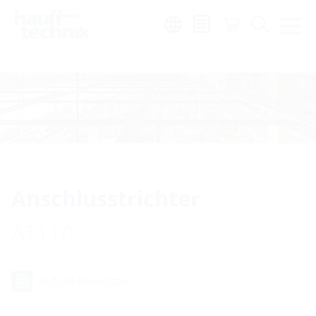
Region:
de
|
fr
|
it
Anschlusstrichter
AT110
Auf die Merkliste