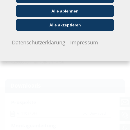
Handels­partner:in
Planer:in
branche
Profildichtung: TPE
Spannband: W4
Alle ablehnen
Bau-/General­
EVU/­Stadt­werke
Installateur:in
unternehmer:in
Dichtheit:
Alle akzeptieren
gas- und wasserdicht
radonsicher
Ich möchte keine Angaben machen.
Datenschutzerklärung
Impressum
Prüfungen/Normen:
KG-Rohr nach DIN EN 13476-2
KG2000-Rohr nach DIN EN 14758
Downloads
Prospekte
AT110
(PDF)
Download
Montageanleitung