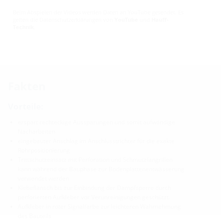
Beim Abspielen der Videos werden Daten an YouTube gesendet. Es
gelten die Datenschutzerklärungen von
YouTube
und
Hauff-
Technik
.
Fakten
Vorteile:
erspart rechteckige Aussparungen und somit aufwändige
Nacharbeiten
eingebauter Anschlag im Anschlusstrichter für die exakte
Rohrpositionierung
Trittschutzeinsatz mit Perforation und Schmutzfangrillen
kann während der Bauphase zur Bodenplattenentwässerung
verwendet werden
Klebeflansch bis zur Einbindung der Dampfsperre durch
perforierten Aufkleber vor Verunreinigungen geschützt.
Aufkleber in roter Signalfarbe zur leichteren Wahrnehmung
des Bauteils