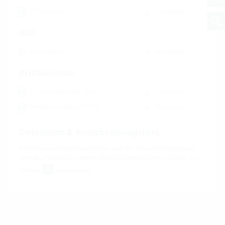
AT110
(PDF)
Download
BIM
AT110
(BIM)
BIM-Portal
Prüfberichte
AT110 Prüfbericht
(PDF)
Download
Prüfbericht ABS_
IAF
(PDF)
Download
Datenblatt & Ausschreibungstext
Zum Download des Datenblattes und der Ausschreibungstexte,
bitte das Produkt im unteren Bereich konfigurieren und über das
Symbol
downloaden.